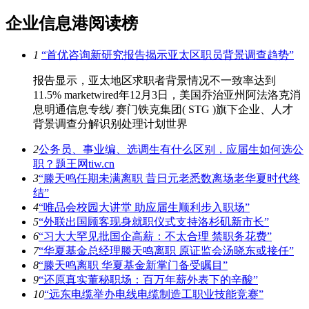
企业信息港阅读榜
1
“首优咨询新研究报告揭示亚太区职员背景调查趋势”
报告显示，亚太地区求职者背景情况不一致率达到
11.5% marketwired年12月3日，美国乔治亚州阿法洛克消
息明通信息专线/ 赛门铁克集团( STG )旗下企业、人才
背景调查分解识别处理计划世界
2
公务员、事业编、选调生有什么区别，应届生如何选公
职？题王网tiw.cn
3
“滕天鸣任期未满离职 昔日元老悉数离场老华夏时代终
结”
4
“唯品会校园大讲堂 助应届生顺利步入职场”
5
“外联出国顾客现身就职仪式支持洛杉矶新市长”
6
“习大大罕见批国企高薪：不太合理 禁职务花费”
7
“华夏基金总经理滕天鸣离职 原证监会汤晓东或接任”
8
“滕天鸣离职 华夏基金新掌门备受瞩目”
9
“还原真实董秘职场：百万年薪外表下的辛酸”
10
“远东电缆举办电线电缆制造工职业技能竞赛”