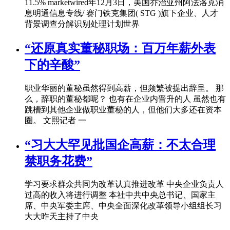
11.5% marketwired年12月3日，美国乔治亚州阿法洛克消
息明通信息专线/ 赛门铁克集团( STG )旗下企业、人才
背景调查分解识别处理计划世界
“还原真实董秘职场：百万年薪外表
下的辛酸”
职业华丽的董秘虽然得到高薪，但频繁被提出辞呈。 那
么，辞职的董秘都呢？ 也有在企业内晋升的人 虽然也有
跳槽到其他企业做职业董秘的人，但他们大多还在资本
圈。 文熙记者 一
“习大大罕见批国企高薪：不太合理
禁职务花费”
学习要求群众共同为改革认真推进改革 中央企业负责人
过高的收入将进行调整 本社中共中央总书记、国家主
席、中央军委主席、中央全面深化改革领导小组组长习
大大昨天主持了中央