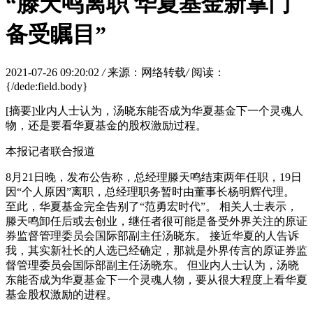
“滕天鸣离职 华夏基金新掌门
备受瞩目”
2021-07-26 09:20:02
/
来源：网络转载
/
阅读：
{/dede:field.body}
[摘要]业内人士认为，汤晓东能否成为华夏基金下一个灵魂人
物，还是要看华夏基金的股权激励过程。
本报记者联合报道
8月21日晚，发布公告称，总经理滕天鸣结束两年任职，19日
因“个人原因”离职，总经理职务暂时由董事长杨明辉代理。
至此，华夏基金完全告别了“范勇宏时代”。 相关人士表示，
滕天鸣卸任后或去创业，继任者很可能是备受外界关注的原证
券监督管理委员会国际部副主任汤晓东。 接近华夏的人告诉
我，其实新社长的人选已经确定，那就是外界传言的原证券监
督管理委员会国际部副主任汤晓东。 但业内人士认为，汤晓
东能否成为华夏基金下一个灵魂人物，要从很大程度上看华夏
基金股权激励的进程。