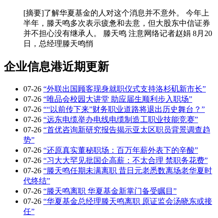
[摘要]了解华夏基金的人对这个消息并不意外。 今年上
半年，滕天鸣多次表示疲惫和去意，但大股东中信证券
并不担心没有继承人。 滕天鸣 注意网络记者赵娟 8月20
日，总经理滕天鸣悄
企业信息港近期更新
07-26
“外联出国顾客现身就职仪式支持洛杉矶新市长”
07-26
“唯品会校园大讲堂 助应届生顺利步入职场”
07-26
““以前传下来”财务职业道路将退出历史舞台？”
07-26
“远东电缆举办电线电缆制造工职业技能竞赛”
07-26
“首优咨询新研究报告揭示亚太区职员背景调查趋
势”
07-26
“还原真实董秘职场：百万年薪外表下的辛酸”
07-26
“习大大罕见批国企高薪：不太合理 禁职务花费”
07-26
“滕天鸣任期未满离职 昔日元老悉数离场老华夏时
代终结”
07-26
“滕天鸣离职 华夏基金新掌门备受瞩目”
07-26
“华夏基金总经理滕天鸣离职 原证监会汤晓东或接
任”