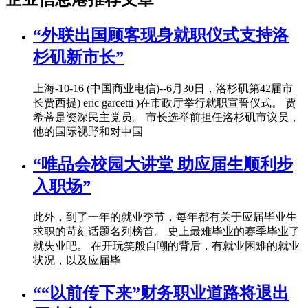
“外联出国顾客现身就职仪式支持洛
杉矶新市长”
上海-10-16 (中国商业电信)--6月30日，洛杉矶第42届市
长贾西提) eric garcetti )在市政厅举行就职宣誓仪式。 贾
希蒂是资深民主党员。 市长选举前担任洛杉矶市议员，
他的国际视野和对中国
“唯品会校园大讲堂 助应届生顺利步
入职场”
此外，到了一年的就业季节，每年都有关于应届毕业生
求职的苛刻话题名列榜首。 史上最难毕业的赛季毕业了
就失业吧。 在开玩笑般自嘲的背后，有就业困难的就业
状况，以及应届毕
““以前传下来”财务职业道路将退出