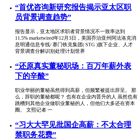
“首优咨询新研究报告揭示亚太区职
员背景调查趋势”
报告显示，亚太地区求职者背景情况不一致率达到
11.5% marketwired年12月3日，美国乔治亚州阿法洛克消
息明通信息专线/ 赛门铁克集团( STG )旗下企业、人才
背景调查分解识别处理计划世界
“还原真实董秘职场：百万年薪外表
下的辛酸”
职业华丽的董秘虽然得到高薪，但频繁被提出辞呈。 那
么，辞职的董秘都呢？ 也有在企业内晋升的人 虽然也有
跳槽到其他企业做职业董秘的人，但他们大多还在资本
圈。 文熙记者 一
“习大大罕见批国企高薪：不太合理
禁职务花费”