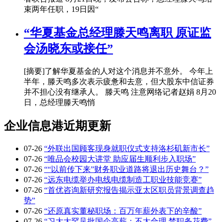
束两年任职，19日因“
“华夏基金总经理滕天鸣离职 原证监
会汤晓东或接任”
[摘要]了解华夏基金的人对这个消息并不意外。 今年上
半年，滕天鸣多次表示疲惫和去意，但大股东中信证券
并不担心没有继承人。 滕天鸣 注意网络记者赵娟 8月20
日，总经理滕天鸣悄
企业信息港近期更新
07-26
“外联出国顾客现身就职仪式支持洛杉矶新市长”
07-26
“唯品会校园大讲堂 助应届生顺利步入职场”
07-26
““以前传下来”财务职业道路将退出历史舞台？”
07-26
“远东电缆举办电线电缆制造工职业技能竞赛”
07-26
“首优咨询新研究报告揭示亚太区职员背景调查趋
势”
07-26
“还原真实董秘职场：百万年薪外表下的辛酸”
07-26
“习大大罕见批国企高薪：不太合理 禁职务花费”