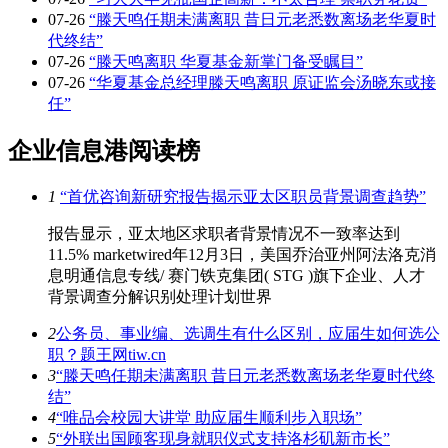
07-26
“滕天鸣任期未满离职 昔日元老悉数离场老华夏时
代终结”
07-26
“滕天鸣离职 华夏基金新掌门备受瞩目”
07-26
“华夏基金总经理滕天鸣离职 原证监会汤晓东或接
任”
企业信息港阅读榜
1
“首优咨询新研究报告揭示亚太区职员背景调查趋势”
报告显示，亚太地区求职者背景情况不一致率达到
11.5% marketwired年12月3日，美国乔治亚州阿法洛克消
息明通信息专线/ 赛门铁克集团( STG )旗下企业、人才
背景调查分解识别处理计划世界
2
公务员、事业编、选调生有什么区别，应届生如何选公
职？题王网tiw.cn
3
“滕天鸣任期未满离职 昔日元老悉数离场老华夏时代终
结”
4
“唯品会校园大讲堂 助应届生顺利步入职场”
5
“外联出国顾客现身就职仪式支持洛杉矶新市长”