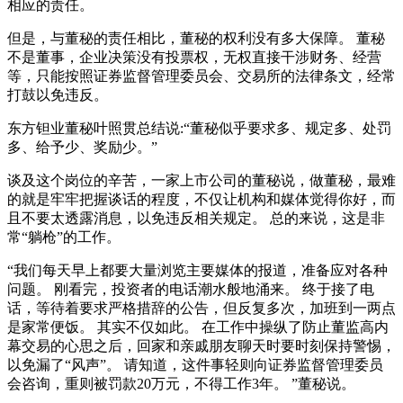
相应的责任。
但是，与董秘的责任相比，董秘的权利没有多大保障。 董秘
不是董事，企业决策没有投票权，无权直接干涉财务、经营
等，只能按照证券监督管理委员会、交易所的法律条文，经常
打鼓以免违反。
东方钽业董秘叶照贯总结说:“董秘似乎要求多、规定多、处罚
多、给予少、奖励少。”
谈及这个岗位的辛苦，一家上市公司的董秘说，做董秘，最难
的就是牢牢把握谈话的程度，不仅让机构和媒体觉得你好，而
且不要太透露消息，以免违反相关规定。 总的来说，这是非
常“躺枪”的工作。
“我们每天早上都要大量浏览主要媒体的报道，准备应对各种
问题。 刚看完，投资者的电话潮水般地涌来。 终于接了电
话，等待着要求严格措辞的公告，但反复多次，加班到一两点
是家常便饭。 其实不仅如此。 在工作中操纵了防止董监高内
幕交易的心思之后，回家和亲戚朋友聊天时要时刻保持警惕，
以免漏了“风声”。 请知道，这件事轻则向证券监督管理委员
会咨询，重则被罚款20万元，不得工作3年。 ”董秘说。