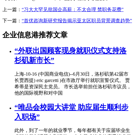
上一篇：
“习大大罕见批国企高薪：不太合理 禁职务花费”
下一篇：
“首优咨询新研究报告揭示亚太区职员背景调查趋势”
企业信息港推荐文章
“外联出国顾客现身就职仪式支持洛
杉矶新市长”
上海-10-16 (中国商业电信)--6月30日，洛杉矶第42届市
长贾西提) eric garcetti )在市政厅举行就职宣誓仪式。 贾
希蒂是资深民主党员。 市长选举前担任洛杉矶市议员，
他的国际视野和对中国
“唯品会校园大讲堂 助应届生顺利步
入职场”
此外，到了一年的就业季节，每年都有关于应届毕业生