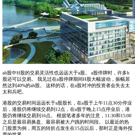
ah股中H股的交易灵活性也远远大于a股。 a股停牌时，许多h
股还可以交易。 我见过在a股停牌期间H股大幅波动，振幅居
然达到40%的ah股。 这样的话，在a股对冲的投资者会失去太
太和兵吧。
港股的交易时间远远长于a股股长，在a股于上午11点30分停业
后，港股仍将继续交易到12点，在a股于晚上15点停业后，港
股仍将继续交易到16点。 根据笔者多年的注意，11:30和15:00
之后是最容易换盘、最容易被大户跳的时间段。 以最近的热
门股票为例，周五的转折点发生在15点以后，那时正是海外投
票的世界。