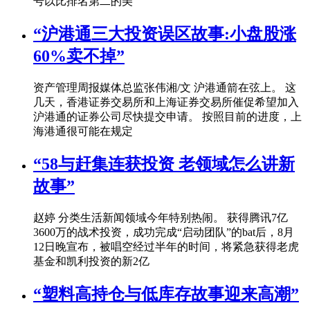
号以比排名第二的美
“沪港通三大投资误区故事:小盘股涨
60%卖不掉”
资产管理周报媒体总监张伟湘/文 沪港通箭在弦上。 这
几天，香港证券交易所和上海证券交易所催促希望加入
沪港通的证券公司尽快提交申请。 按照目前的进度，上
海港通很可能在规定
“58与赶集连获投资 老领域怎么讲新
故事”
赵婷 分类生活新闻领域今年特别热闹。 获得腾讯7亿
3600万的战术投资，成功完成“启动团队”的bat后，8月
12日晚宣布，被唱空经过半年的时间，将紧急获得老虎
基金和凯利投资的新2亿
“塑料高持仓与低库存故事迎来高潮”